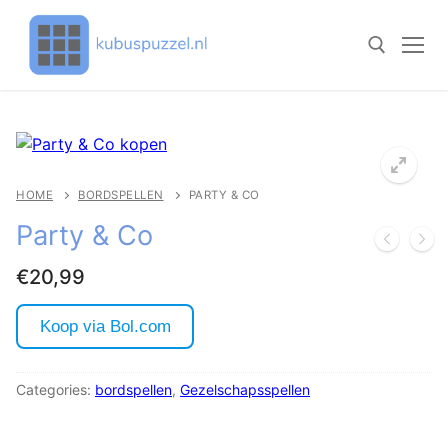
Doorgaan
naar
inhoud
Zoeken naar:
HOME
BORDSPELLEN
PARTY & CO
🔍
Party & Co
€
20,99
Koop via Bol.com
Categories:
bordspellen
,
Gezelschapsspellen