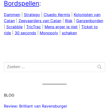
Bordspellen
:
Dammen
|
Stratego
|
Cluedo Kermis
|
Kolonisten van
Catan
|
Zeevaarders van Catan
|
Risk
|
Ganzenborden
|
Scrabble
|
TricTrac
|
Mens erger je niet
|
Ticket to
ride
|
30 seconds
|
Monopoly
|
schaken
Zoeken
naar:
BLOG
Review: Brilliant van Ravensburger