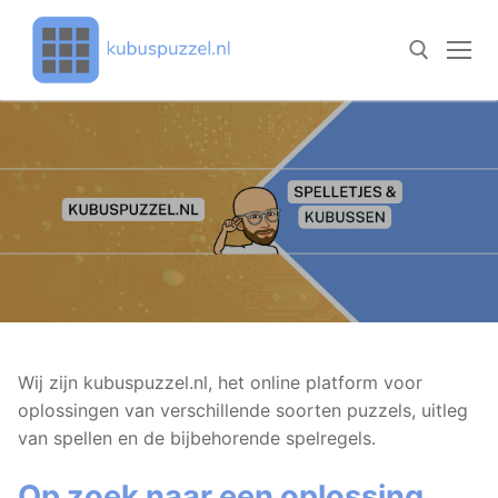
Doorgaan
naar
inhoud
Zoeken naar:
Wij zijn kubuspuzzel.nl, het online platform voor
oplossingen van verschillende soorten puzzels, uitleg
van spellen en de bijbehorende spelregels.
Op zoek naar een oplossing