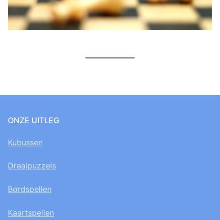
ONZE UITLEG
Kubussen
Draaipuzzels
Bordspellen
Kaartspellen