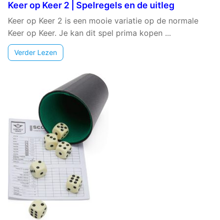
Keer op Keer 2 | Spelregels en de uitleg
Keer op Keer 2 is een mooie variatie op de normale
Keer op Keer. Je kan dit spel prima kopen ...
Verder Lezen