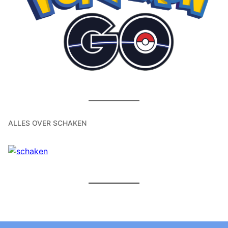
ALLES OVER SCHAKEN