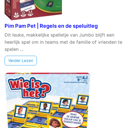
Pim Pam Pet | Regels en de speluitleg
Dit leuke, makkelijke spelletje van Jumbo blijft een
heerlijk spel om in teams met de familie of vrienden te
spelen ...
Verder Lezen