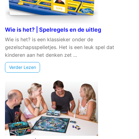
Wie is het? | Spelregels en de uitleg
Wie is het? is een klassieker onder de
gezelschapsspelletjes. Het is een leuk spel dat
kinderen aan het denken zet ...
Verder Lezen