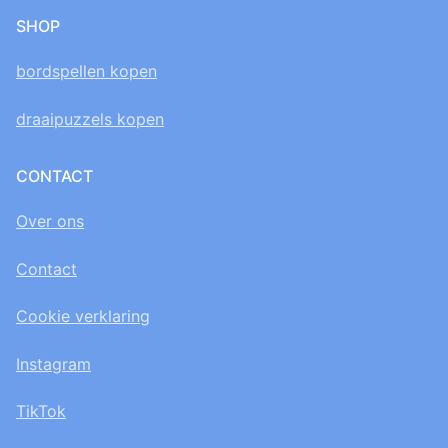
SHOP
bordspellen kopen
draaipuzzels kopen
CONTACT
Over ons
Contact
Cookie verklaring
Instagram
TikTok