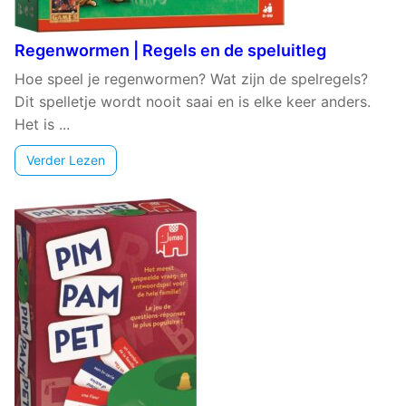
Regenwormen | Regels en de speluitleg
Hoe speel je regenwormen? Wat zijn de spelregels?
Dit spelletje wordt nooit saai en is elke keer anders.
Het is ...
Verder Lezen