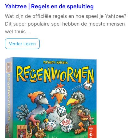
Yahtzee | Regels en de speluitleg
Wat zijn de officiële regels en hoe speel je Yahtzee?
Dit super populaire spel hebben de meeste mensen
wel thuis ...
Verder Lezen