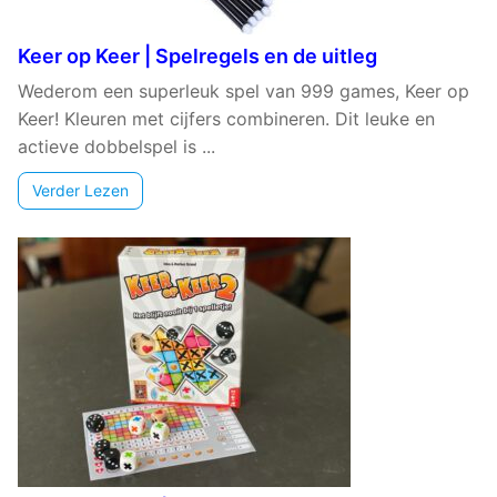
Keer op Keer | Spelregels en de uitleg
Wederom een superleuk spel van 999 games, Keer op
Keer! Kleuren met cijfers combineren. Dit leuke en
actieve dobbelspel is ...
Verder Lezen