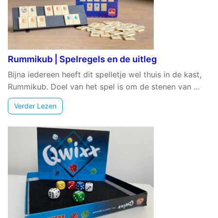
Rummikub | Spelregels en de uitleg
Bijna iedereen heeft dit spelletje wel thuis in de kast,
Rummikub. Doel van het spel is om de stenen van ...
Verder Lezen