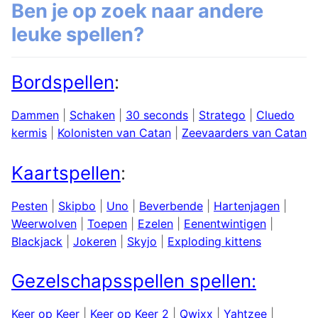
Ben je op zoek naar andere
leuke spellen?
Bordspellen
:
Dammen
|
Schaken
|
30 seconds
|
Stratego
|
Cluedo
kermis
|
Kolonisten van Catan
|
Zeevaarders van Catan
Kaartspellen
:
Pesten
|
Skipbo
|
Uno
|
Beverbende
|
Hartenjagen
|
Weerwolven
|
Toepen
|
Ezelen
|
Eenentwintigen
|
Blackjack
|
Jokeren
|
Skyjo
|
Exploding kittens
Gezelschapsspellen spellen:
Keer op Keer
|
Keer op Keer 2
|
Qwixx
|
Yahtzee
|