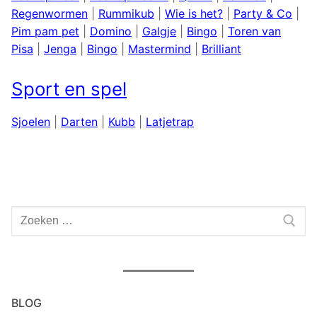
Regenwormen
|
Rummikub
|
Wie is het?
|
Party & Co
|
Pim pam pet
|
Domino
|
Galgje
|
Bingo
|
Toren van
Pisa
|
Jenga
|
Bingo
|
Mastermind
|
Brilliant
Sport en spel
Sjoelen
|
Darten
|
Kubb
|
Latjetrap
Zoeken
naar:
BLOG