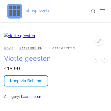
Doorgaan
naar
inhoud
Zoeken naar:
HOME
KAARTSPELLEN
VLOTTE GEESTEN
🔍
Vlotte geesten
€
15,99
Koop via Bol.com
Category:
Kaartspellen