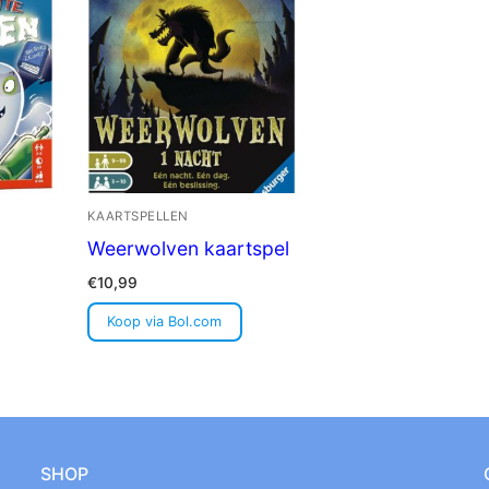
KAARTSPELLEN
Weerwolven kaartspel
€
10,99
Koop via Bol.com
SHOP