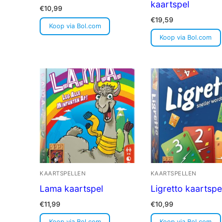
kaartspel
€
10,99
€
19,59
Koop via Bol.com
Koop via Bol.com
KAARTSPELLEN
KAARTSPELLEN
Lama kaartspel
Ligretto kaartspe
€
11,99
€
10,99
Koop via Bol.com
Koop via Bol.com