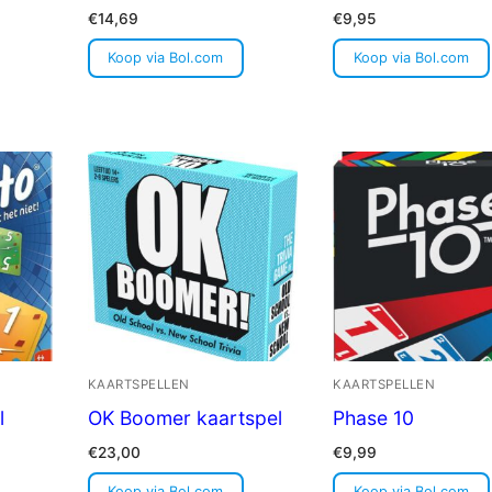
€
14,69
€
9,95
Koop via Bol.com
Koop via Bol.com
KAARTSPELLEN
KAARTSPELLEN
l
OK Boomer kaartspel
Phase 10
€
23,00
€
9,99
Koop via Bol.com
Koop via Bol.com