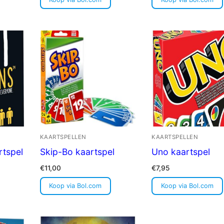
KAARTSPELLEN
KAARTSPELLEN
rtspel
Skip-Bo kaartspel
Uno kaartspel
€
11,00
€
7,95
Koop via Bol.com
Koop via Bol.com