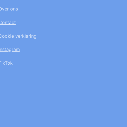
Over ons
Contact
Cookie verklaring
Instagram
TikTok