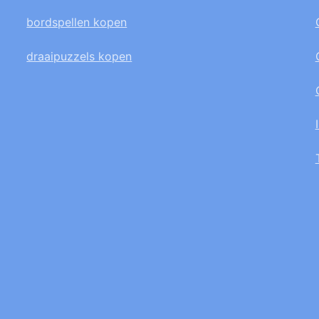
bordspellen kopen
draaipuzzels kopen