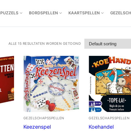
IPUZZELS
BORDSPELLEN
KAARTSPELLEN
GEZELSC
ALLE 15 RESULTATEN WORDEN GETOOND
GEZELSCHAPSSPELLEN
GEZELSCHAPSSPELLEN
Keezenspel
Koehandel