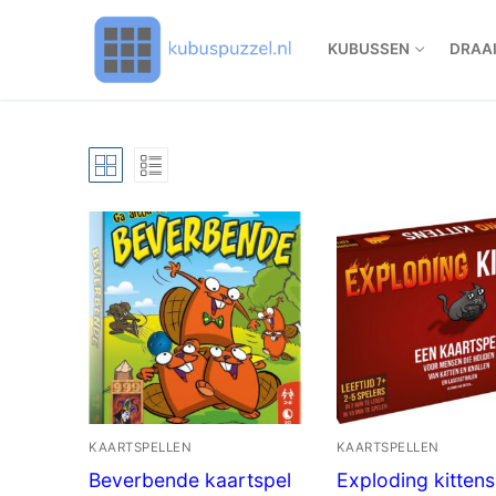
Doorgaan
naar
KUBUSSEN
DRAA
inhoud
KAARTSPELLEN
KAARTSPELLEN
Beverbende kaartspel
Exploding kittens