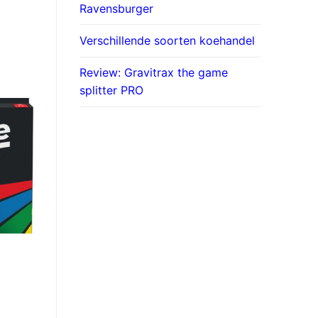
Ravensburger
Verschillende soorten koehandel
Review: Gravitrax the game
splitter PRO