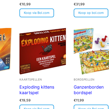
€
10,99
€
31,99
Koop via Bol.com
Koop op bol.com
KAARTSPELLEN
BORDSPELLEN
Exploding kittens
Ganzenborden
kaartspel
bordspel
€
19,59
€
11,99
Koop via Bol.com
Koop via Bol.com