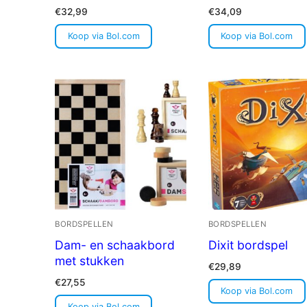
€
32,99
€
34,09
Koop via Bol.com
Koop via Bol.com
BORDSPELLEN
BORDSPELLEN
Dam- en schaakbord
Dixit bordspel
met stukken
€
29,89
€
27,55
Koop via Bol.com
Koop via Bol.com