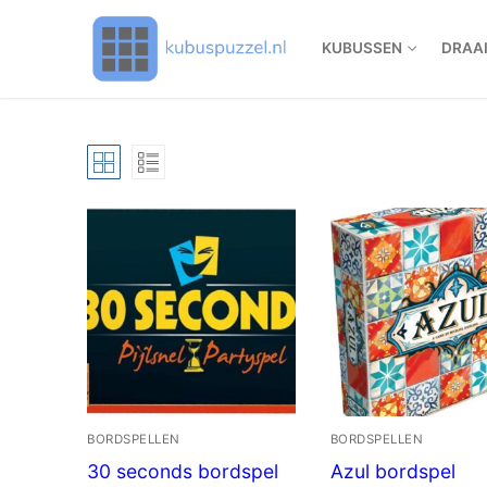
Doorgaan
naar
KUBUSSEN
DRAA
inhoud
BORDSPELLEN
BORDSPELLEN
30 seconds bordspel
Azul bordspel