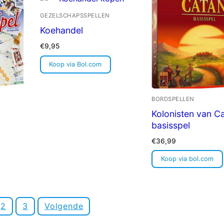
GEZELSCHAPSSPELLEN
Koehandel
€
9,95
Koop via Bol.com
BORDSPELLEN
Kolonisten van C
basisspel
€
36,99
Koop via bol.com
2
3
Volgende