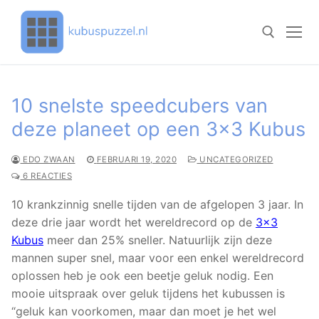
Doorgaan
naar
inhoud
Zoeken naar:
10 snelste speedcubers van
deze planeet op een 3×3 Kubus
EDO ZWAAN
FEBRUARI 19, 2020
UNCATEGORIZED
6 REACTIES
10 krankzinnig snelle tijden van de afgelopen 3 jaar. In
deze drie jaar wordt het wereldrecord op de
3×3
Kubus
meer dan 25% sneller. Natuurlijk zijn deze
mannen super snel, maar voor een enkel wereldrecord
oplossen heb je ook een beetje geluk nodig. Een
mooie uitspraak over geluk tijdens het kubussen is
“geluk kan voorkomen, maar dan moet je het wel