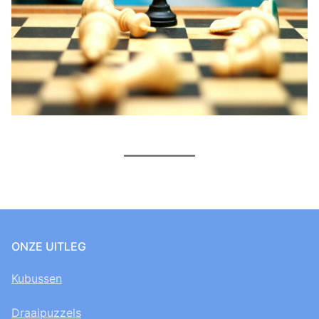
ONZE UITLEG
Kubussen
Draaipuzzels