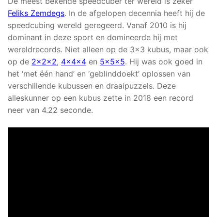
De meest bekende speedcuber ter wereld is zeker
Feliks Zemdegs
. In de afgelopen decennia heeft hij de
speedcubing wereld geregeerd. Vanaf 2010 is hij
dominant in deze sport en domineerde hij met
wereldrecords. Niet alleen op de 3×3 kubus, maar ook
op de
2x2x2
,
4x4x4
en
5x5x5
. Hij was ook goed in
het ‘met één hand’ en ‘geblinddoekt’ oplossen van
verschillende kubussen en draaipuzzels. Deze
alleskunner op een kubus zette in 2018 een record
neer van 4.22 seconde.