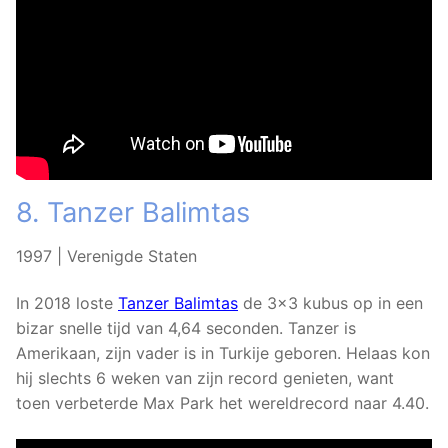
8. Tanzer Balimtas
1997 | Verenigde Staten
In 2018 loste
Tanzer Balimtas
de 3×3 kubus op in een
bizar snelle tijd van 4,64 seconden. Tanzer is
Amerikaan, zijn vader is in Turkije geboren. Helaas kon
hij slechts 6 weken van zijn record genieten, want
toen verbeterde Max Park het wereldrecord naar 4.40.