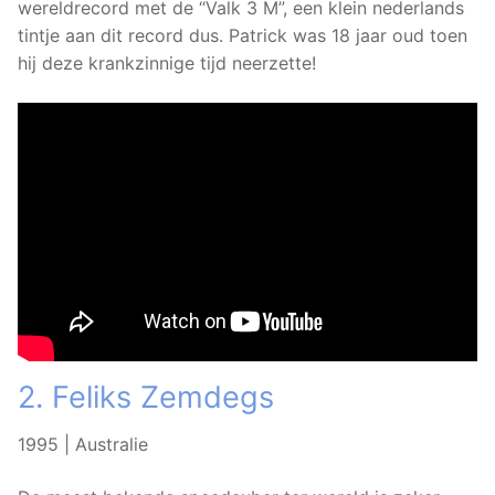
wereldrecord met de “Valk 3 M”, een klein nederlands
tintje aan dit record dus. Patrick was 18 jaar oud toen
hij deze krankzinnige tijd neerzette!
2. Feliks Zemdegs
1995 | Australie