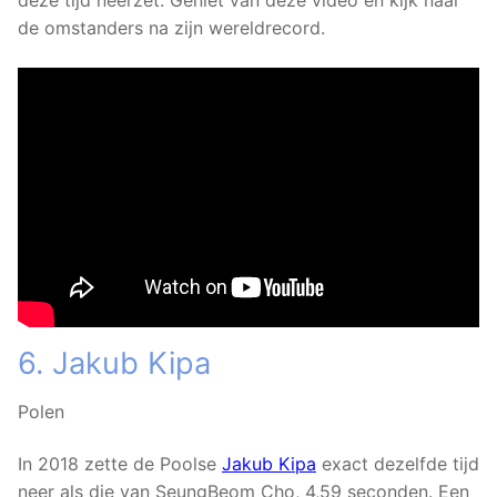
deze tijd neerzet. Geniet van deze video en kijk naar
de omstanders na zijn wereldrecord.
6. Jakub Kipa
Polen
In 2018 zette de Poolse
Jakub Kipa
exact dezelfde tijd
neer als die van SeungBeom Cho, 4,59 seconden. Een