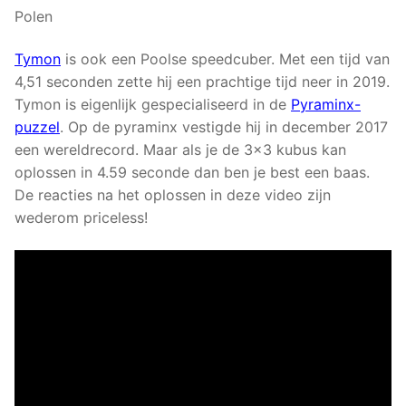
Polen
Tymon
is ook een Poolse speedcuber. Met een tijd van
4,51 seconden zette hij een prachtige tijd neer in 2019.
Tymon is eigenlijk gespecialiseerd in de
Pyraminx-
puzzel
. Op de pyraminx vestigde hij in december 2017
een wereldrecord. Maar als je de 3×3 kubus kan
oplossen in 4.59 seconde dan ben je best een baas.
De reacties na het oplossen in deze video zijn
wederom priceless!