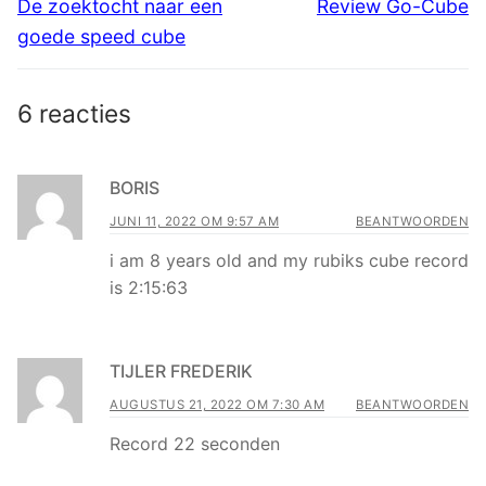
navigatie
Vorig
Volgend
De zoektocht naar een
Review Go-Cube
bericht:
bericht:
goede speed cube
6 reacties
BORIS
JUNI 11, 2022 OM 9:57 AM
BEANTWOORDEN
i am 8 years old and my rubiks cube record
is 2:15:63
TIJLER FREDERIK
AUGUSTUS 21, 2022 OM 7:30 AM
BEANTWOORDEN
Record 22 seconden