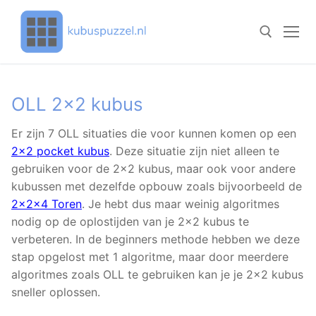
Doorgaan
naar
inhoud
Zoeken naar:
OLL 2×2 kubus
Er zijn 7 OLL situaties die voor kunnen komen op een
2×2 pocket kubus
. Deze situatie zijn niet alleen te
gebruiken voor de 2×2 kubus, maar ook voor andere
kubussen met dezelfde opbouw zoals bijvoorbeeld de
2x2x4 Toren
. Je hebt dus maar weinig algoritmes
nodig op de oplostijden van je 2×2 kubus te
verbeteren. In de beginners methode hebben we deze
stap opgelost met 1 algoritme, maar door meerdere
algoritmes zoals OLL te gebruiken kan je je 2×2 kubus
sneller oplossen.