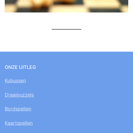
ONZE UITLEG
Kubussen
Draaipuzzels
Bordspellen
Kaartspellen